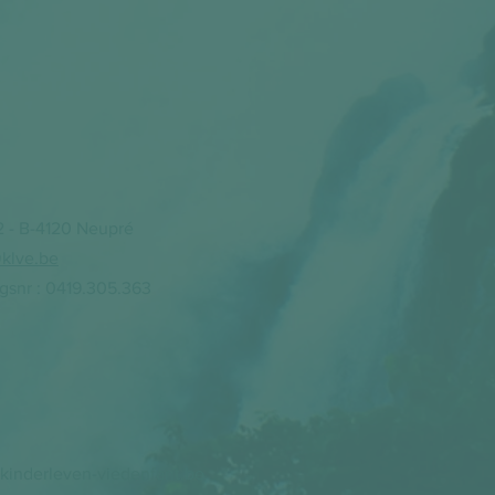
l
2 - B-4120 Neupré
klve.be
snr : 0419.305.363
kinderleven-viedenfant.be