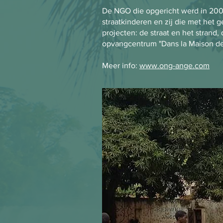
De NGO die opgericht werd in 2001 
straatkinderen en zij die met het 
projecten: de straat en het strand
opvangcentrum
"Dans la Maison d
Meer info:
www.ong-ange.com