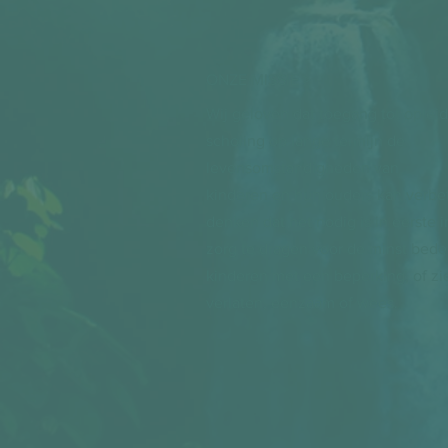
ONZE MISSIE >
Wij geloven dat toegang tot oplei
scholing op lange termijn de
levensomstandigheden van
kinderen en hun ouders kan verbet
denken dat het nodig is in eerste 
zorg te dragen voor de minst bede
kinderen met een beperking, of zi
verlaten, eenzaam of wees.