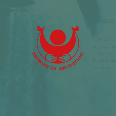
FACEBOOK
ding en
CONTACT >
Sociale zete
eren. Wij
rue Maflot 4
instantie om
E-mail:
info@
elden:
Onderneming
ek, gevangen,
© 2019 door 