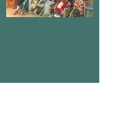
ONZE MISSIE >
Wij geloven dat toegang tot opleiding en
scholing op lange termijn de
levensomstandigheden van
kinderen en hun ouders kan verbeteren. Wij
denken dat het nodig is in eerste instantie
om zorg te dragen voor de minst bedeelden:
kinderen met een beperking, of ziek,
gevangen, verlaten, eenzaam of wees.
FACEBOOK