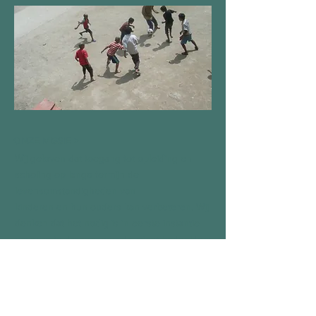
ONZE MISSIE >
Wij geloven dat toegang tot opleiding en
scholing op lange termijn de
levensomstandigheden van
kinderen en hun ouders kan verbeteren. Wij
denken dat het nodig is in eerste instantie
om zorg te dragen voor de minst bedeelden:
kinderen met een beperking, of ziek,
gevangen, verlaten, eenzaam of wees.