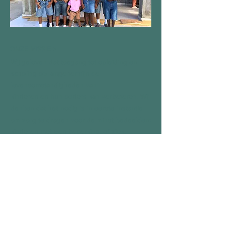
ONZE MISSIE >
Wij geloven dat toegang tot opleiding en
scholing op lange termijn de
levensomstandigheden van
kinderen en hun ouders kan verbeteren. Wij
denken dat het nodig is in eerste instantie
om zorg te dragen voor de minst bedeelden:
kinderen met een beperking, of ziek,
gevangen, verlaten, eenzaam of wees.
FACEBOOK