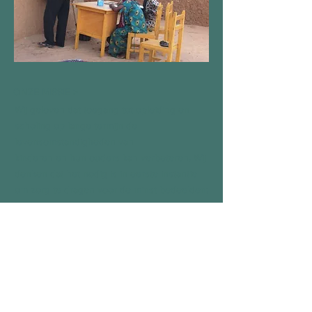
ONZE MISSIE >
Wij geloven dat toegang tot opleiding en
scholing op lange termijn de
levensomstandigheden van
kinderen en hun ouders kan verbeteren. Wij
denken dat het nodig is in eerste instantie
om zorg te dragen voor de minst bedeelden:
kinderen met een beperking, of ziek,
gevangen, verlaten, eenzaam of wees.