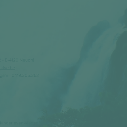
l
2 - B-4120 Neupré
klve.be
snr : 0419.305.363
kinderleven-viedenfant.be