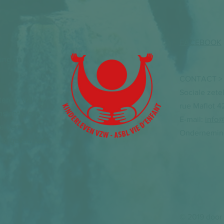
FACEBOOK
ding en
CONTACT >
Sociale zete
eren. Wij
rue Maflot 4
instantie om
E-mail:
info@
elden:
Onderneming
ek, gevangen,
© 2019 door 