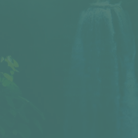
ONZE MISSIE >
Wij geloven dat toegang tot oplei
scholing op lange termijn de
levensomstandigheden van
kinderen en hun ouders kan verbet
denken dat het nodig is in eerste 
zorg te dragen voor de minst bede
kinderen met een beperking, of zi
verlaten, eenzaam of wees.