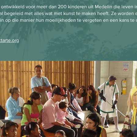
dt ontwikkeld voor meer dan 200 kinderen uit Medelin die leven
l begeleid met alles wat met kunst te maken heeft. Ze worden 
 in op die manier hun moeilijkheden te vergeten en een kans te 
tarte.org