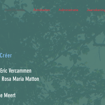
Zuid-Amerika
Activiteiten
Administratie
Jaarrekenin
 Créer
: Eric Vercammen
e: Rosa Maria Matton
ne Meert