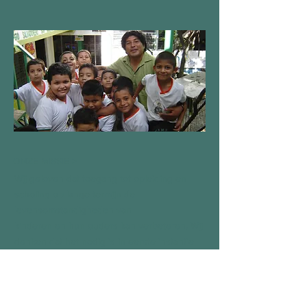
ONZE MISSIE >
Wij geloven dat toegang tot opleiding en
scholing op lange termijn de
levensomstandigheden van
kinderen en hun ouders kan verbeteren. Wij
denken dat het nodig is in eerste instantie
om zorg te dragen voor de minst bedeelden:
kinderen met een beperking, of ziek,
gevangen, verlaten, eenzaam of wees.