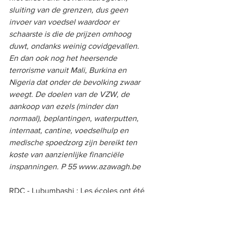
sluiting van de grenzen, dus geen 
invoer van voedsel waardoor er 
schaarste is die de prijzen omhoog 
duwt, ondanks weinig covidgevallen. 
En dan ook nog het heersende 
terrorisme vanuit Mali, Burkina en 
Nigeria dat onder de bevolking zwaar 
weegt. De doelen van de VZW, de 
aankoop van ezels (minder dan 
normaal), beplantingen, waterputten, 
internaat, cantine, voedselhulp en 
medische spoedzorg zijn bereikt ten 
koste van aanzienlijke financiële 
inspanningen. P 55 www.azawagh.be  
RDC - Lubumbashi : Les écoles ont été 
fermées en 2020 et les cours n’ont pas 
encore repris. Les 24 filles ont 