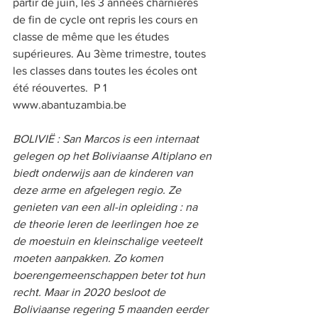
partir de juin, les 3 années charnières 
de fin de cycle ont repris les cours en 
classe de même que les études 
supérieures. Au 3ème trimestre, toutes 
les classes dans toutes les écoles ont 
été réouvertes.  P 1 
www.abantuzambia.be   
BOLIVIË : San Marcos is een internaat 
gelegen op het Boliviaanse Altiplano en 
biedt onderwijs aan de kinderen van 
deze arme en afgelegen regio. Ze 
genieten van een all-in opleiding : na 
de theorie leren de leerlingen hoe ze 
de moestuin en kleinschalige veeteelt 
moeten aanpakken. Zo komen 
boerengemeenschappen beter tot hun 
recht. Maar in 2020 besloot de 
Boliviaanse regering 5 maanden eerder 