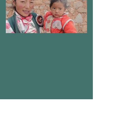
NOTRE MISSION >
Nous croyons que l'accès à l'éducation et à
la scolarité permet d'améliorer à long terme
les conditions de vie des enfants et de leur
famille. Nous pensons aussi qu'il faut
prendre soin tout particulièrement des plus
délaissés : enfants handicapés, malades,
emprisonnés, isolés, abandonnés, orphelins,
...
De cette conviction est née "Kinderleven -
Vie d'enfant"