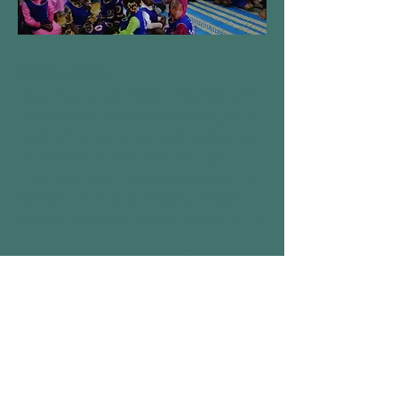
NOTRE MISSION >
Nous croyons que l'accès à l'éducation et à
la scolarité permet d'améliorer à long terme
les conditions de vie des enfants et de leur
famille. Nous pensons aussi qu'il faut
prendre soin tout particulièrement des plus
délaissés : enfants handicapés, malades,
emprisonnés, isolés, abandonnés, orphelins,
...
De cette conviction est née "Kinderleven -
Vie d'enfant"