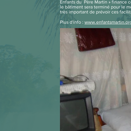
Enfants du Père Martin » finance c
le bâtiment sera terminé pour le moi
très important de prévoir ces facili
Plus d'info
:
www.enfantsmartin.or