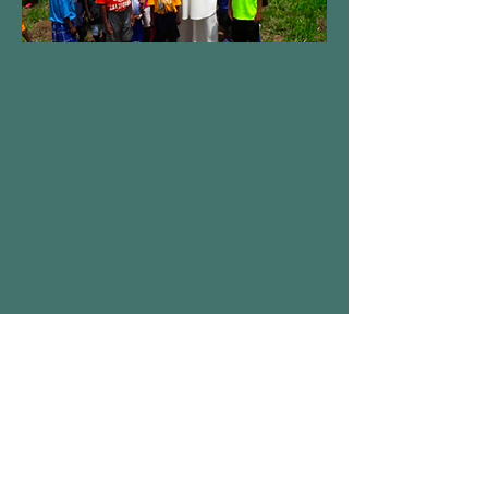
NOTRE MISSION >
Nous croyons que l'accès à l'éducation et à
la scolarité permet d'améliorer à long terme
les conditions de vie des enfants et de leur
famille. Nous pensons aussi qu'il faut
prendre soin tout particulièrement des plus
délaissés : enfants handicapés, malades,
emprisonnés, isolés, abandonnés, orphelins,
...
De cette conviction est née "Kinderleven -
Vie d'enfant"