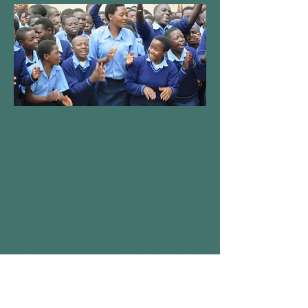
NOTRE MISSION >
Nous croyons que l'accès à l'éducation et à
la scolarité permet d'améliorer à long terme
les conditions de vie des enfants et de leur
famille. Nous pensons aussi qu'il faut
prendre soin tout particulièrement des plus
délaissés : enfants handicapés, malades,
emprisonnés, isolés, abandonnés, orphelins,
...
De cette conviction est née "Kinderleven -
Vie d'enfant"