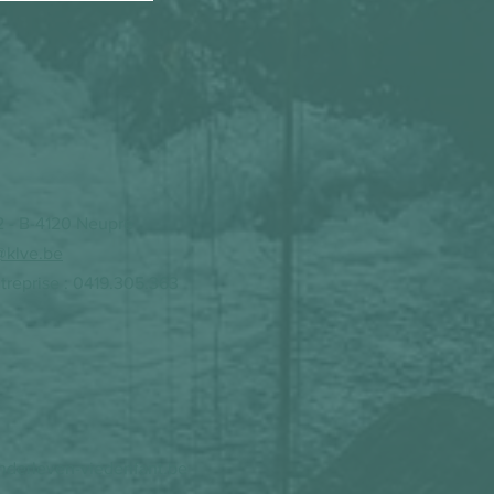
2 - B-4120 Neupré
@klve.be
reprise : 0419.305.363
nderleven-viedenfant.be