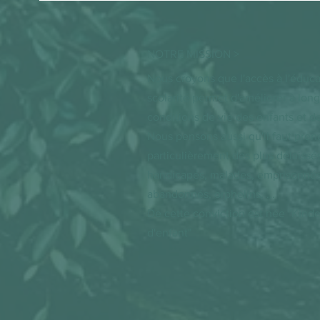
NOTRE MISSION >
Nous croyons que l'accès à l'éducat
scolarité permet d'améliorer à long
conditions de vie des enfants et de
Nous pensons aussi qu'il faut pren
particulièrement des plus délaissés
handicapés, malades, emprisonnés,
abandonnés, orphelins, ...
De cette conviction est née "Kinde
d'enfant"