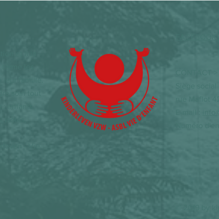
FACEBOOK
ion et à la
 terme les
CONTACT >
 leur famille.
Siège social
dre soin tout
rue Maflot 4
 : enfants
E-mail :
info
 isolés,
Numéro d'ent
rleven - Vie
© 2019 by ki