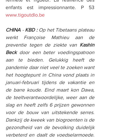
enfants est impressionnante. P 53 
www.tigoutdlo.be
CHINA
 - 
KBD : 
Op het Tibetaans plateau 
werkt
Françoise Mathieu aan de 
preventie tegen de ziekte van 
Kashin 
Beck 
door een beter voedingspatroon 
aan te bieden. Gelukkig heeft de 
pandemie daar niet veel te zoeken want 
het hoogtepunt in China vond plaats in 
januari-februari tijdens de vakantie en 
de barre koude. Eind maart kon Dawa, 
de teeltverantwoordelijke, weer aan de 
slag en heeft zelfs 6 prijzen gewonnen 
voor de bouw van uitstekende serres. 
Dankzij de kweek van biogroenten is de 
gezondheid van de bevolking duidelijk 
verbeterd en daalt de voedselarmoede
. 