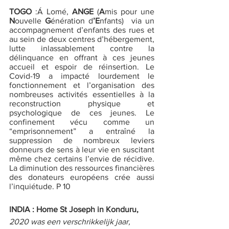
TOGO
 :Á Lomé,
 ANGE
 (
A
mis pour une
N
ouvelle 
G
énération d
’E
nfants)  via un 
accompagnement d’enfants des rues et 
au sein de deux centres d’hébergement, 
lutte inlassablement contre la 
délinquance en offrant à ces jeunes 
accueil et espoir de réinsertion. Le 
Covid-19 a impacté lourdement le 
fonctionnement et l’organisation des 
nombreuses activités essentielles à la 
reconstruction physique et 
psychologique de ces jeunes. Le 
confinement vécu comme un 
“emprisonnement” a entraîné la 
suppression de nombreux leviers 
donneurs de sens à leur vie en suscitant 
même chez certains l’envie de récidive. 
La diminution des ressources financières 
des donateurs européens crée aussi 
l’inquiétude. P 10 
INDIA : Home St Joseph in Konduru, 
2020 was een verschrikkelijk jaar, 