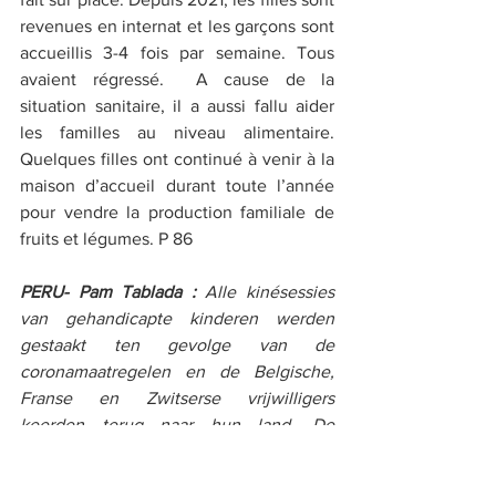
revenues en internat et les garçons sont 
accueillis 3-4 fois par semaine. Tous 
avaient régressé.  A cause de la 
situation sanitaire, il a aussi fallu aider 
les familles au niveau alimentaire. 
Quelques filles ont continué à venir à la 
maison d’accueil durant toute l’année 
pour vendre la production familiale de 
fruits et légumes. P 86
PERU- Pam Tablada : 
Alle kinésessies 
van gehandicapte kinderen werden 
gestaakt ten gevolge van de 
coronamaatregelen en de Belgische, 
Franse en Zwitserse vrijwilligers 
keerden terug naar hun land. De 
aankoop van de therapiezaal is dus niet 
kunnen doorgaan maar we hopen op 