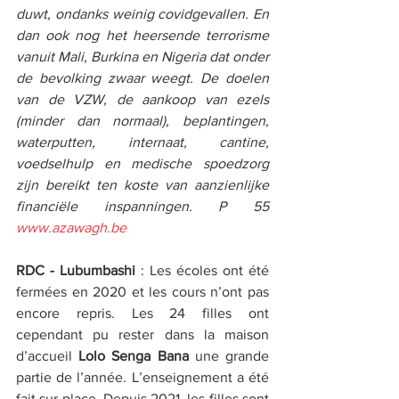
duwt, ondanks weinig covidgevallen. En 
dan ook nog het heersende terrorisme 
vanuit Mali, Burkina en Nigeria dat onder 
de bevolking zwaar weegt. De doelen 
van de VZW, de aankoop van ezels 
(minder dan normaal), beplantingen, 
waterputten, internaat, cantine, 
voedselhulp en medische spoedzorg 
zijn bereikt ten koste van aanzienlijke 
financiële inspanningen. P 55 
www.azawagh.be
RDC - Lubumbashi
 : Les écoles ont été 
fermées en 2020 et les cours n’ont pas 
encore repris. Les 24 filles ont 
cependant pu rester dans la maison 
d’accueil 
Lolo Senga Bana
 une grande 
partie de l’année. L’enseignement a été 
fait sur place. Depuis 2021, les filles sont 