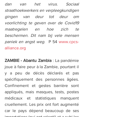
dan van het virus. Sociaal 
straathoekwerkers en verpleegkundigen 
gingen van deur tot deur om 
voorlichting te geven over de Covid19 
maatregelen en hoe zich te 
beschermen. Dit nam bij vele mensen 
paniek en angst weg. 
P 54 
www.cpcs-
alliance.org
ZAMBIE - Abantu Zambia
: La pandémie 
joue à faire peur à la Zambie, pourtant il 
y a peu de décès déclarés et pas 
spécifiquement des personnes âgées. 
Confinement et gestes barrière sont 
appliqués, mais masques, tests, postes 
médicaux et statistiques manquent 
cruellement. Les prix ont fort augmenté 
car le pays dépend beaucoup de ses 
importations (qui ont ralenti) et a subi les 