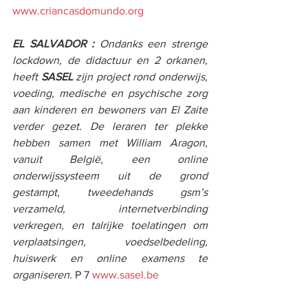
www.criancasdomundo.org
EL SALVADOR : 
Ondanks een strenge 
lockdown, de didactuur en 2 orkanen, 
heeft 
SASEL
 zijn project rond onderwijs, 
voeding, medische en psychische zorg 
aan kinderen en bewoners van El Zaite 
verder gezet. De leraren ter plekke 
hebben samen met William Aragon, 
vanuit België, een online 
onderwijssysteem uit de grond 
gestampt, tweedehands gsm’s 
verzameld, internetverbinding 
verkregen, en talrijke toelatingen om 
verplaatsingen, voedselbedeling, 
huiswerk en online examens te 
organiseren
. P 7 
www.sasel.be