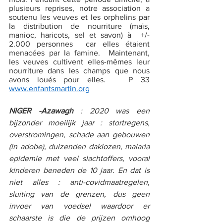
plusieurs reprises, notre association a 
soutenu les veuves et les orphelins par 
la distribution de nourriture (maïs, 
manioc, haricots, sel et savon) à  +/- 
2.000 personnes  car elles étaient 
menacées par la famine.  Maintenant, 
les veuves cultivent elles-mêmes leur 
nourriture dans les champs que nous 
avons loués pour elles.   P 33    
www.enfantsmartin.org
NIGER -Azawagh
 : 2020 was een 
bijzonder moeilijk jaar : stortregens, 
overstromingen, schade aan gebouwen 
(in adobe), duizenden daklozen, malaria 
epidemie met veel slachtoffers, vooral 
kinderen beneden de 10 jaar. En dat is 
niet alles : anti-covidmaatregelen, 
sluiting van de grenzen, dus geen 
invoer van voedsel waardoor er 
schaarste is die de prijzen omhoog 