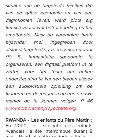
situatie van de begeleide families die 
van de grijze economie en van een 
daginkomen leven, werd plots erg 
kritisch vooral wat betrof voeding en het 
emotionele. Maar de vereniging heeft 
bijzonder snel ingegrepen door 
afstandsbegeleiding te verzekeren voor 
90 %, humanitaire spoedhulp te 
organiseren, een digitaal platform in te 
zetten voor het team om online 
ondersteuning te kunnen bieden alsook 
een audiovisuele opleiding om de 
kinderen en de jongeren op een nieuwe 
manier op te kunnen volgen
. 
P 46 
www.corporacionproyectarte.org
RWANDA - Les enfants du Père Martin
 : 
En 2020, la  scolarité des enfants 
rwandais  a été interrompue durant 8 
mois. Pendant cette période difficile, à 